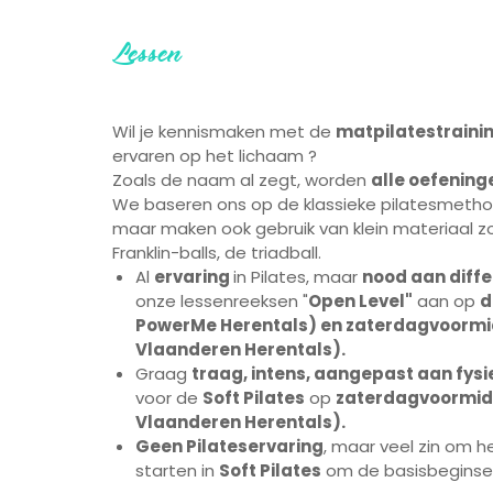
Lessen
Wil je kennismaken met de
matpilatestraini
ervaren op het lichaam ?
Zoals de naam al zegt, worden
alle oefening
We baseren ons op de klassieke pilatesmetho
maar maken ook gebruik van klein materiaal zo
Franklin-balls, de triadball.
Al
ervaring
in Pilates, maar
nood aan diffe
onze lessenreeksen "
Open Level"
aan op
d
PowerMe Herentals) en zaterdagvoormi
Vlaanderen Herentals).
Graag
traag, intens, aangepast aan fys
voor de
Soft Pilates
op
zaterdagvoormidd
Vlaanderen Herentals).
Geen Pilateservaring
, maar veel zin om he
starten in
Soft Pilates
om de basisbeginsele