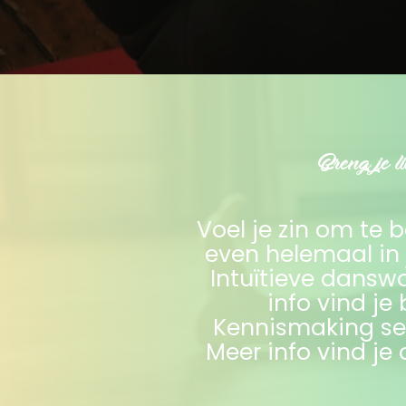
Breng je l
Voel je zin om te 
even helemaal in 
Intuïtieve dansw
info vind je
Kennismaking ses
Meer info vind je 