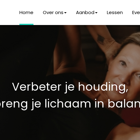
Home
Over ons
Aanbod
Lessen
Ev
Verbeter je houding,
reng je lichaam in bala