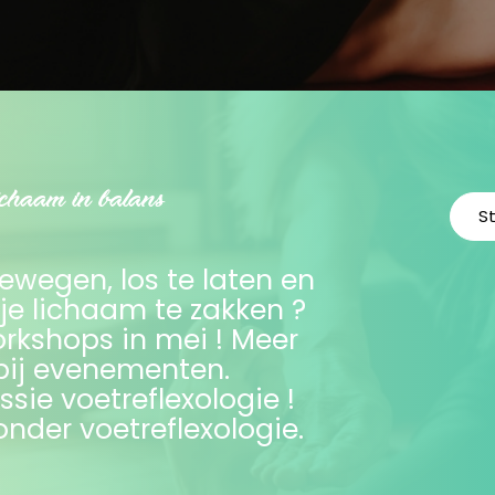
ichaam in balans
St
bewegen, los te laten en
je lichaam te zakken ?
orkshops in mei ! Meer
 bij evenementen.
sie voetreflexologie !
onder voetreflexologie.